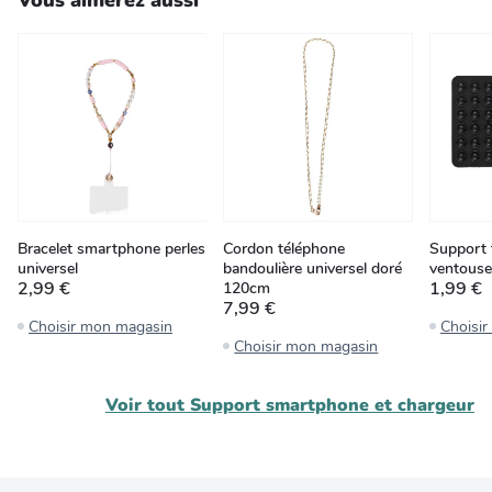
Bracelet smartphone perles
Cordon téléphone
Support 
universel
bandoulière universel doré
ventous
2,99 €
1,99 €
120cm
7,99 €
Choisir mon magasin
Choisi
Choisir mon magasin
Voir tout
Support smartphone et chargeur