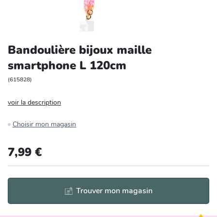
Entretien et rangement
Loisirs
Bandoulière bijoux maille
smartphone L 120cm
Animalerie
(
615828
)
Bricolage et auto
voir la description
Jardin et plein air
Choisir mon magasin
7,99 €
Trouver mon magasin