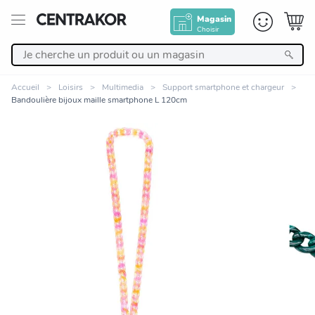
Magasin
Choisir
Retour
Accueil
Loisirs
Multimedia
Support smartphone et chargeur
Bandoulière bijoux maille smartphone L 120cm
Nos Produits
Décoration
Linge de maison
Meuble
Zoomer sur l'image
Cuisine et art de la table
Salle de bain et beauté