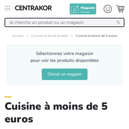
Magasin
Choisir
Retour
Accueil
Cuisine et art de la table
Cuisine à moins de 5 euros
Nos Produits
Sélectionnez votre magasin
pour voir les produits disponibles
Décoration
Choisir un magasin
Linge de maison
Meuble
Cuisine à moins de 5
Cuisine et art de la table
euros
Salle de bain et beauté