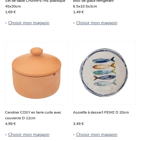
Set de table CHAMPETRE plastique
Bloc de glace réfrigérant
45x30cm
6.5x10.5x3cm
1,69 €
1,49 €
Choisir mon magasin
Choisir mon magasin
Cendrier COSY en terre cuite avec
Assiette à dessert PEIXE D 20cm
couvercle D 12cm
4,99 €
3,49 €
Choisir mon magasin
Choisir mon magasin