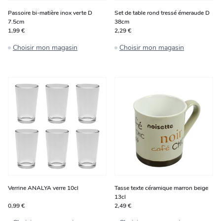
Passoire bi-matière inox verte D
Set de table rond tressé émeraude D
7.5cm
38cm
1,99 €
2,29 €
Choisir mon magasin
Choisir mon magasin
Verrine ANALYA verre 10cl
Tasse texte céramique marron beige
13cl
0,99 €
2,49 €