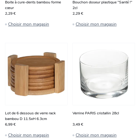
Boite à cure-dents bambou forme
Bouchon doseur plastique "Santé !"
cœur
2cl
2,29 €
2,29 €
Choisir mon magasin
Choisir mon magasin
Lot de 6 dessous de verre rack
Verrine PARIS cristallin 28cl
bambou D 11.5xH 6.3cm
6,99 €
3,49 €
Choisir mon magasin
Choisir mon magasin