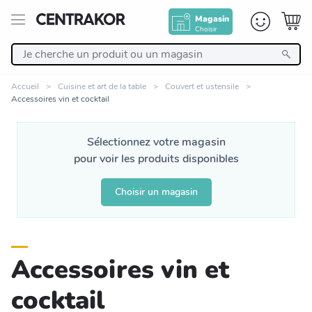
Magasin
Choisir
Retour
Accueil
Cuisine et art de la table
Couvert et ustensile
Accessoires vin et cocktail
Nos Produits
Sélectionnez votre magasin
Décoration
pour voir les produits disponibles
Linge de maison
Choisir un magasin
Meuble
Accessoires vin et
Cuisine et art de la table
cocktail
Salle de bain et beauté