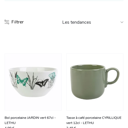
Entretien et rangement
Filtrer
Loisirs
Animalerie
Bricolage et auto
Jardin et plein air
Bol porcelaine JARDIN vert 67cl -
Tasse à café porcelaine CYRILLIQUE
LETHU
vert 12cl - LETHU