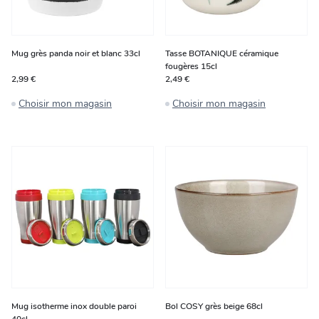
Mug grès panda noir et blanc 33cl
Tasse BOTANIQUE céramique
fougères 15cl
2,99 €
2,49 €
Choisir mon magasin
Choisir mon magasin
Mug isotherme inox double paroi
Bol COSY grès beige 68cl