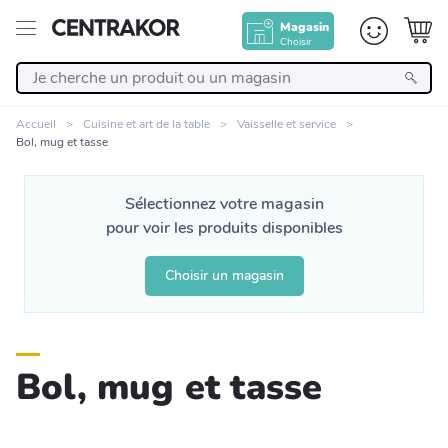
Magasin
Choisir
Retour
Accueil
Cuisine et art de la table
Vaisselle et service
Bol, mug et tasse
Nos Produits
Sélectionnez votre magasin
Décoration
pour voir les produits disponibles
Linge de maison
Choisir un magasin
Meuble
Bol, mug et tasse
Cuisine et art de la table
Salle de bain et beauté