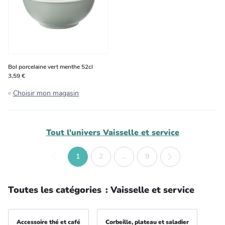
Bol porcelaine vert menthe 52cl
3,59 €
Choisir mon magasin
Tout l'univers
Vaisselle et service
1
2
...
9
Toutes les catégories
:
Vaisselle et service
Accessoire thé et café
Corbeille, plateau et saladier