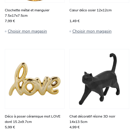
Clochette métal et manguier
Cœur déco osier 12x12cm
7.5x17x7.5cm
7,99 €
1,49 €
Choisir mon magasin
Choisir mon magasin
Déco à poser céramique mot LOVE
Chat décoratif résine 3D noir
doré 15.2x9.7cm
14x13.5cm
5,99 €
4,99 €