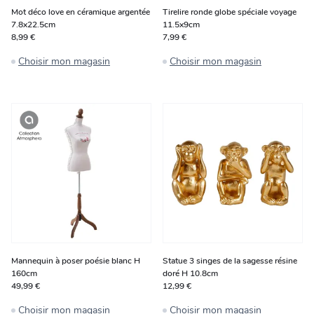
Mot déco love en céramique argentée
Tirelire ronde globe spéciale voyage
7.8x22.5cm
11.5x9cm
8,99 €
7,99 €
Choisir mon magasin
Choisir mon magasin
Mannequin à poser poésie blanc H
Statue 3 singes de la sagesse résine
160cm
doré H 10.8cm
49,99 €
12,99 €
Choisir mon magasin
Choisir mon magasin