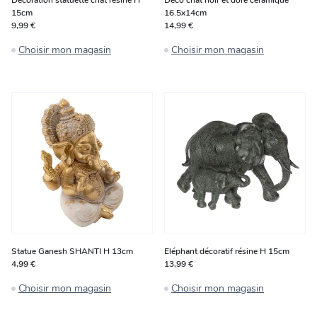
Décoration statuette chat résine H
Déco chat noir et doré céramique
15cm
16.5x14cm
9,99 €
14,99 €
Choisir mon magasin
Choisir mon magasin
Statue Ganesh SHANTI H 13cm
Eléphant décoratif résine H 15cm
4,99 €
13,99 €
Choisir mon magasin
Choisir mon magasin