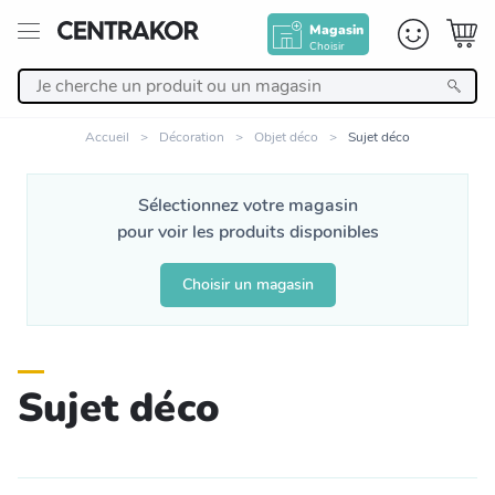
Magasin
Choisir
Retour
Accueil
Décoration
Objet déco
Sujet déco
Nos Produits
Sélectionnez votre magasin
pour voir les produits disponibles
Décoration
Choisir un magasin
Linge de maison
Meuble
Sujet déco
Cuisine et art de la table
Salle de bain et beauté