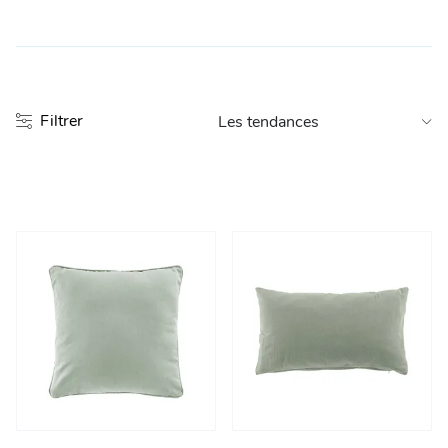
Entretien et rangement
Loisirs
Filtrer
Animalerie
Bricolage et auto
Jardin et plein air