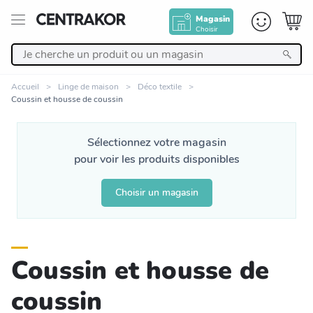
Magasin
Choisir
Retour
Accueil
Linge de maison
Déco textile
Coussin et housse de coussin
Nos Produits
Sélectionnez votre magasin
Décoration
pour voir les produits disponibles
Linge de maison
Choisir un magasin
Meuble
Coussin et housse de
Cuisine et art de la table
coussin
Salle de bain et beauté