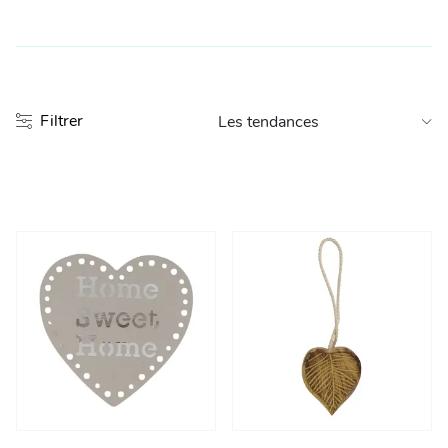
Entretien et rangement
Loisirs
Filtrer
Animalerie
Bricolage et auto
Jardin et plein air