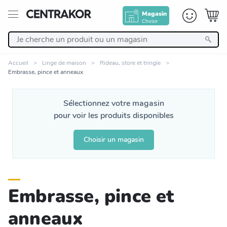
Magasin
Choisir
Retour
Accueil
Linge de maison
Rideau, store et tringle
Embrasse, pince et anneaux
Nos Produits
Sélectionnez votre magasin
Décoration
pour voir les produits disponibles
Linge de maison
Choisir un magasin
Meuble
Embrasse, pince et
Cuisine et art de la table
anneaux
Salle de bain et beauté