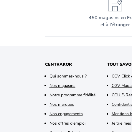
450 magasins en Fr
et à l’étranger
CENTRAKOR
TOUT SAVO
Qui sommes-nous ?
CGV Click 
Nos magasins
CGV Maga
Notre programme fidélité
CGU E-Rés
Nos marques
Confidentia
Nos engagements
Mentions l
Nos offres d'emploi
Je trie mes