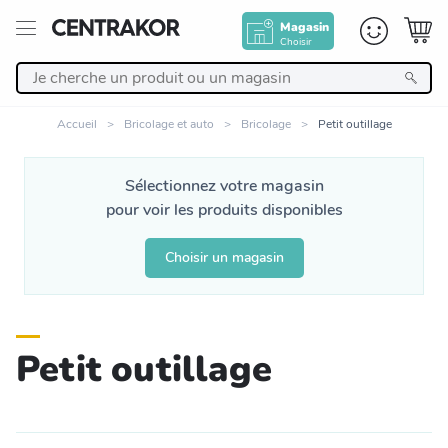
Magasin
Choisir
Retour
Accueil
Bricolage et auto
Bricolage
Petit outillage
Nos Produits
Sélectionnez votre magasin
pour voir les produits disponibles
Décoration
Choisir un magasin
Linge de maison
Meuble
Petit outillage
Cuisine et art de la table
Salle de bain et beauté