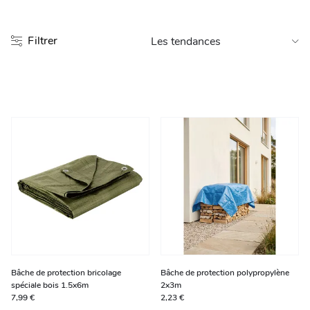
Entretien et rangement
Filtrer
Loisirs
Animalerie
Bricolage et auto
Jardin et plein air
Bâche de protection bricolage
Bâche de protection polypropylène
spéciale bois 1.5x6m
2x3m
7,99 €
2,23 €