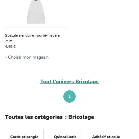
Spatule à enduire inox bi-matière
75m
4,49 €
Choisir mon magasin
Tout l'univers
Bricolage
1
Toutes les catégories
:
Bricolage
Corde et sangle
Quincaillerie
Adhésif et colle