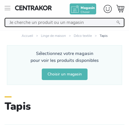
Magasin
Choisir
Retour
Accueil
Linge de maison
Déco textile
Tapis
Nos Produits
Sélectionnez votre magasin
pour voir les produits disponibles
Décoration
Choisir un magasin
Linge de maison
Meuble
Tapis
Cuisine et art de la table
Salle de bain et beauté