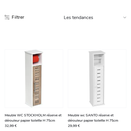
Entretien et rangement
Filtrer
Loisirs
Animalerie
Bricolage et auto
Jardin et plein air
Meuble WC STOCKHOLM réserve et
Meuble wc SANTO réserve et
dérouleur papier toilette H 75cm
dérouleur papier toilette H 75cm
32,99 €
29,99 €