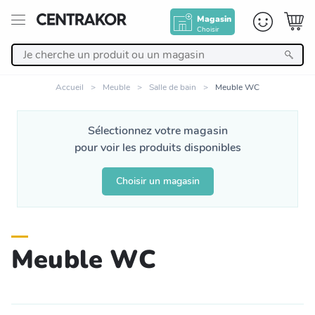
Magasin
Choisir
Retour
Accueil
Meuble
Salle de bain
Meuble WC
Nos Produits
Sélectionnez votre magasin
pour voir les produits disponibles
Décoration
Choisir un magasin
Linge de maison
Meuble
Meuble WC
Cuisine et art de la table
Salle de bain et beauté