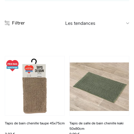
Entretien et rangement
Filtrer
Loisirs
Animalerie
Bricolage et auto
Jardin et plein air
Tapis de bain chenille taupe 45x75cm
Tapis de salle de bain chenille kaki
50x80cm