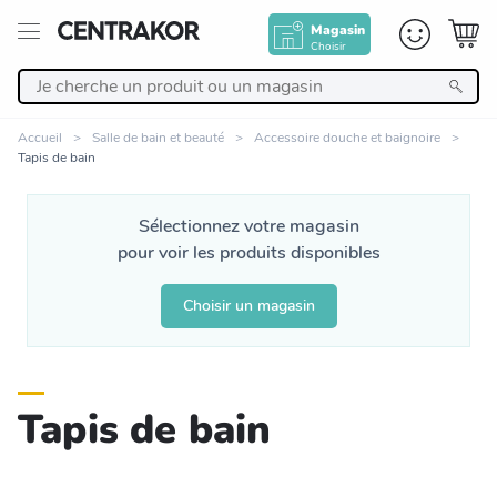
Magasin
Choisir
Retour
Accueil
Salle de bain et beauté
Accessoire douche et baignoire
Tapis de bain
Nos Produits
Sélectionnez votre magasin
Décoration
pour voir les produits disponibles
Linge de maison
Choisir un magasin
Meuble
Tapis de bain
Cuisine et art de la table
Salle de bain et beauté