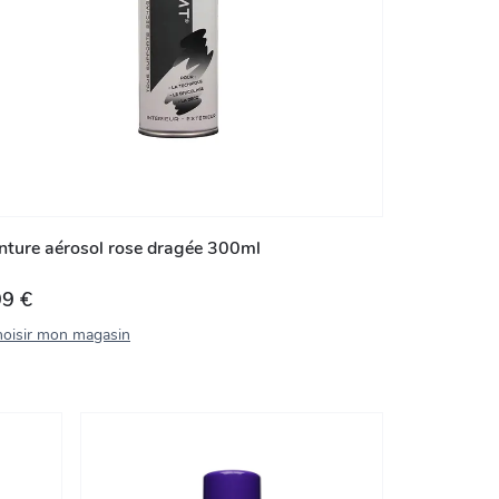
nture aérosol rose dragée 300ml
99 €
oisir mon magasin