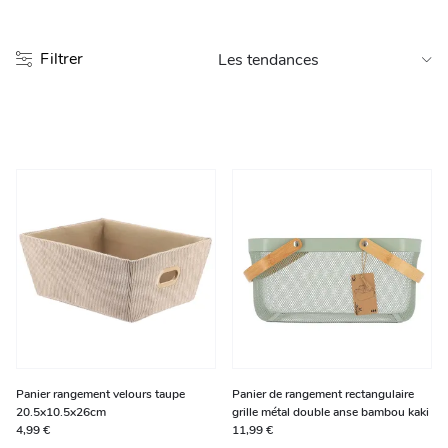
Entretien et rangement
Filtrer
Loisirs
Animalerie
Bricolage et auto
Jardin et plein air
Panier rangement velours taupe
Panier de rangement rectangulaire
20.5x10.5x26cm
grille métal double anse bambou kaki
4,99 €
11,99 €