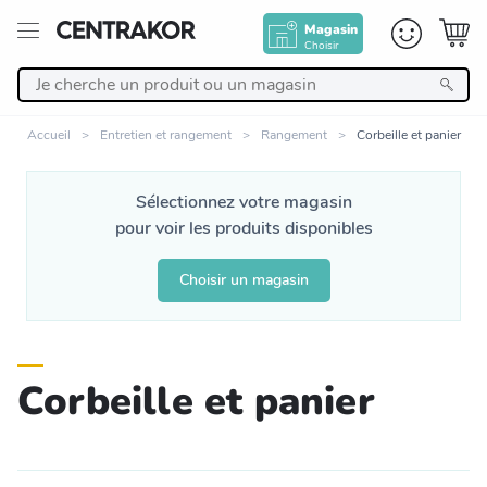
Magasin
Choisir
Retour
Accueil
Entretien et rangement
Rangement
Corbeille et panier
Nos Produits
Sélectionnez votre magasin
pour voir les produits disponibles
Décoration
Choisir un magasin
Linge de maison
Meuble
Corbeille et panier
Cuisine et art de la table
Salle de bain et beauté