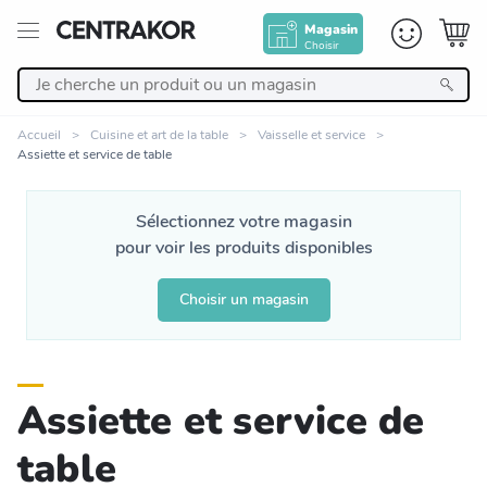
Magasin
Choisir
Retour
Accueil
Cuisine et art de la table
Vaisselle et service
Assiette et service de table
Nos Produits
Sélectionnez votre magasin
Décoration
pour voir les produits disponibles
Linge de maison
Choisir un magasin
Meuble
Assiette et service de
Cuisine et art de la table
table
Salle de bain et beauté