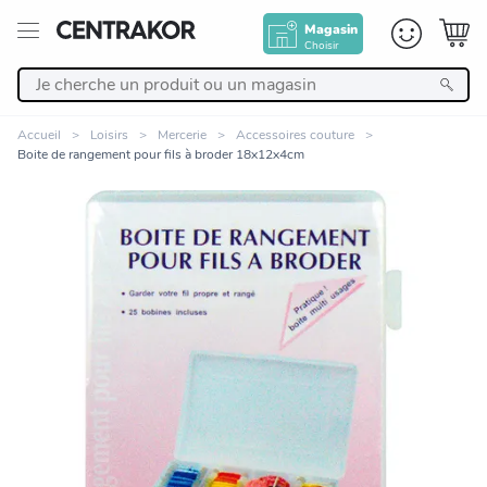
Magasin
Choisir
Retour
Accueil
Loisirs
Mercerie
Accessoires couture
Boite de rangement pour fils à broder 18x12x4cm
Nos Produits
Décoration
Linge de maison
Meuble
Cuisine et art de la table
Zoomer sur l'image
Salle de bain et beauté