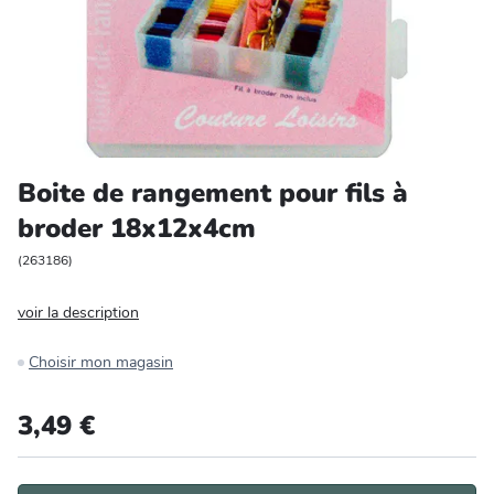
Entretien et rangement
Loisirs
Animalerie
Boite de rangement pour fils à
Bricolage et auto
broder 18x12x4cm
Jardin et plein air
(
263186
)
voir la description
Choisir mon magasin
3,49 €