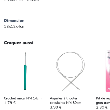
25 bobines incluses.
Dimension
18x12x4cm
Craquez aussi
Crochet métal N°4 14cm
Aiguilles à tricoter
Kit de ré
1,79 €
circulaires N°4 80cm
gros tra
3,99 €
2,39 €