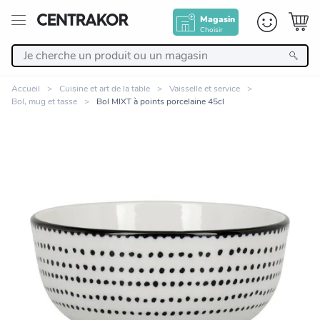
Magasin
Choisir
Retour
Accueil
Cuisine et art de la table
Vaisselle et service
Bol, mug et tasse
Bol MIXT à points porcelaine 45cl
Nos Produits
Décoration
Linge de maison
Meuble
Cuisine et art de la table
Zoomer sur l'image
Salle de bain et beauté