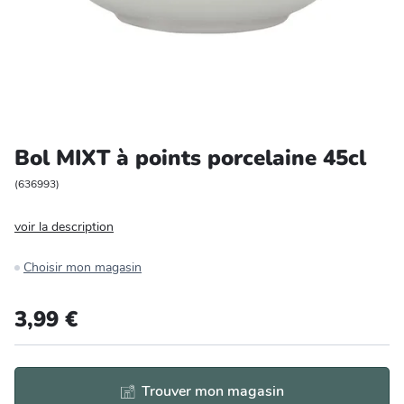
Entretien et rangement
Loisirs
Animalerie
Bol MIXT à points porcelaine 45cl
Bricolage et auto
(
636993
)
Jardin et plein air
voir la description
Choisir mon magasin
3,99 €
Trouver mon magasin