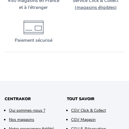
450 magasins en France
Service Click & Collect
et à l’étranger
(magasins éligibles)
Paiement sécurisé
CENTRAKOR
TOUT SAVOIR
Qui sommes-nous ?
CGV Click & Collect
Nos magasins
CGV Magasin
Notre programme fidélité
CGU E-Réservation