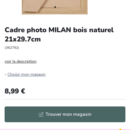
Entretien et rangement
Loisirs
Cadre photo MILAN bois naturel
21x29.7cm
Animalerie
(
362792
)
Bricolage et auto
voir la description
Jardin et plein air
Choisir mon magasin
8,99 €
Trouver mon magasin