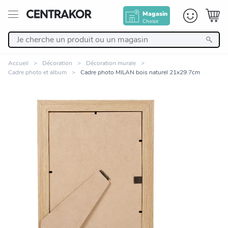
Magasin
Choisir
Retour
Accueil
Décoration
Décoration murale
Cadre photo et album
Cadre photo MILAN bois naturel 21x29.7cm
Nos Produits
Décoration
Linge de maison
Meuble
Zoomer sur l'image
Cuisine et art de la table
Salle de bain et beauté