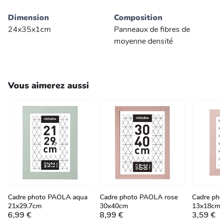
Dimension
Composition
24x35x1cm
Panneaux de fibres de
moyenne densité
Vous aimerez aussi
Cadre photo PAOLA aqua
Cadre photo PAOLA rose
Cadre p
21x29.7cm
30x40cm
13x18c
6,99 €
8,99 €
3,59 €