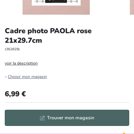
Entretien et rangement
Loisirs
Cadre photo PAOLA rose
21x29.7cm
Animalerie
(
362829
)
Bricolage et auto
voir la description
Jardin et plein air
Choisir mon magasin
6,99 €
Trouver mon magasin