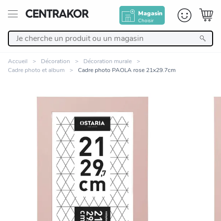
Magasin
Choisir
Retour
Accueil
Décoration
Décoration murale
Cadre photo et album
Cadre photo PAOLA rose 21x29.7cm
Nos Produits
Décoration
Linge de maison
Meuble
Zoomer sur l'image
Cuisine et art de la table
Salle de bain et beauté