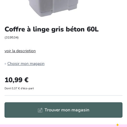
Entretien et rangement
Loisirs
Coffre à linge gris béton 60L
Animalerie
(
319534
)
voir la description
Bricolage et auto
Choisir mon magasin
Jardin et plein air
10,99 €
Dont 0,37 € d'éco-part
Trouver mon magasin