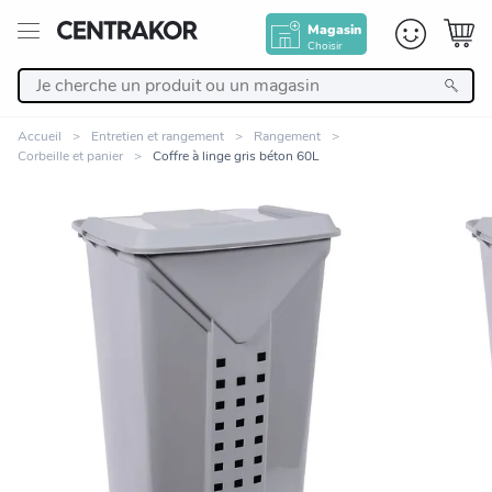
Magasin
Choisir
Retour
Accueil
Entretien et rangement
Rangement
Corbeille et panier
Coffre à linge gris béton 60L
Nos Produits
Décoration
Linge de maison
Meuble
Zoomer sur l'image
Cuisine et art de la table
Salle de bain et beauté