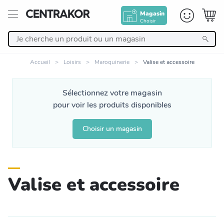
Magasin
Choisir
Retour
Accueil
Loisirs
Maroquinerie
Valise et accessoire
Nos Produits
Sélectionnez votre magasin
pour voir les produits disponibles
Décoration
Choisir un magasin
Linge de maison
Meuble
Valise et accessoire
Cuisine et art de la table
Salle de bain et beauté