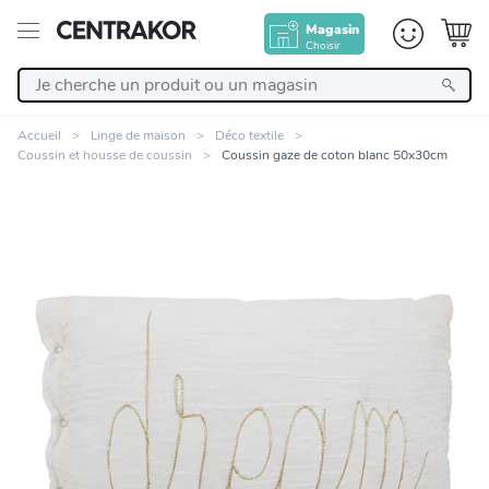
Magasin
Choisir
Retour
Accueil
Linge de maison
Déco textile
Coussin et housse de coussin
Coussin gaze de coton blanc 50x30cm
Nos Produits
Décoration
Linge de maison
Meuble
Cuisine et art de la table
Zoomer sur l'image
Salle de bain et beauté