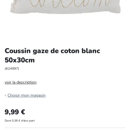
Entretien et rangement
Loisirs
Animalerie
Coussin gaze de coton blanc
Bricolage et auto
50x30cm
Jardin et plein air
(
624997
)
voir la description
Choisir mon magasin
9,99 €
Dont 0,36 € d'éco-part