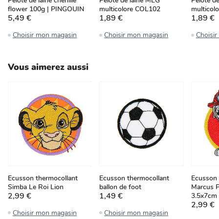
Pelote de laine chenille
Pelote de laine MEG
Pelote d
flower 100g | PINGOUIN
multicolore COL102
multicol
5,49 €
1,89 €
1,89 €
Choisir mon magasin
Choisir mon magasin
Choisi
Vous aimerez aussi
Ecusson thermocollant
Ecusson thermocollant
Ecusson 
Simba Le Roi Lion
ballon de foot
Marcus Pa
2,99 €
1,49 €
3.5x7cm
2,99 €
Choisir mon magasin
Choisir mon magasin