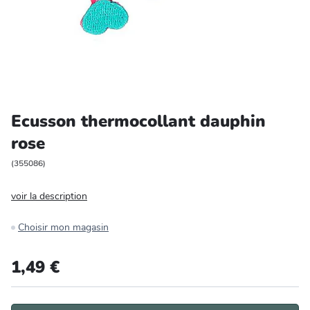
Entretien et rangement
Loisirs
Animalerie
Ecusson thermocollant dauphin
Bricolage et auto
rose
Jardin et plein air
(
355086
)
voir la description
Choisir mon magasin
1,49 €