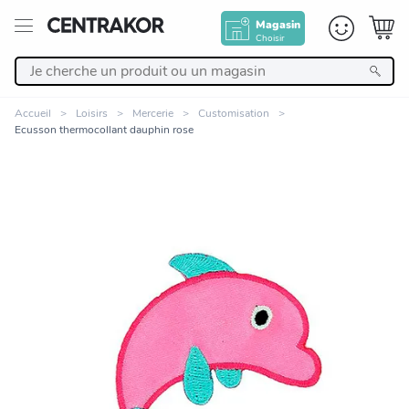
Magasin
Choisir
Retour
Accueil
Loisirs
Mercerie
Customisation
Ecusson thermocollant dauphin rose
Nos Produits
Décoration
Linge de maison
Meuble
Cuisine et art de la table
Zoomer sur l'image
Salle de bain et beauté