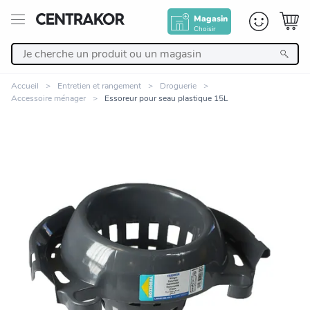
Magasin
Choisir
Retour
Accueil
Entretien et rangement
Droguerie
Accessoire ménager
Essoreur pour seau plastique 15L
Nos Produits
Décoration
Linge de maison
Meuble
Cuisine et art de la table
Zoomer sur l'image
Salle de bain et beauté