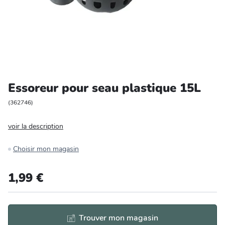
Entretien et rangement
Loisirs
Animalerie
Essoreur pour seau plastique 15L
Bricolage et auto
(
362746
)
Jardin et plein air
voir la description
Choisir mon magasin
1,99 €
Trouver mon magasin