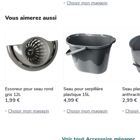
Choisir mon magasin
Vous aimerez aussi
Essoreur pour seau rond
Seau pour serpillière
Seau pla
gris 12L
plastique 15L
anthraci
1,99 €
4,99 €
2,99 €
Choisir mon magasin
Choisir mon magasin
Choisi
Voir tout
Accessoire ménager