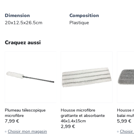
Dimension
Composition
20x12.5x26.5cm
Plastique
Craquez aussi
Plumeau télescopique
Housse microfibre
Housse m
microfibre
grattante et absorbante
balai mul
7,99 €
5,99 €
46x1.4x15cm
2,99 €
Choisir mon magasin
Choisi