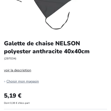
Entretien et rangement
Loisirs
Animalerie
Galette de chaise NELSON
Bricolage et auto
polyester anthracite 40x40cm
Jardin et plein air
(
297034
)
voir la description
Choisir mon magasin
5,19 €
Dont 0,36 € d'éco-part