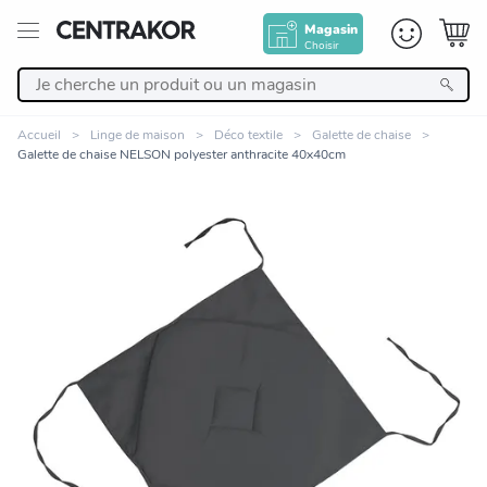
Magasin
Choisir
Retour
Accueil
Linge de maison
Déco textile
Galette de chaise
Galette de chaise NELSON polyester anthracite 40x40cm
Nos Produits
Décoration
Linge de maison
Meuble
Cuisine et art de la table
Zoomer sur l'image
Salle de bain et beauté