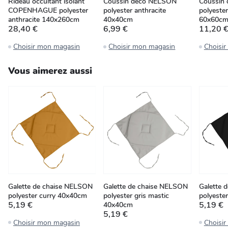
Rideau occultant isolant
Coussin déco NELSON
Coussin
COPENHAGUE polyester
polyester anthracite
polyester
anthracite 140x260cm
40x40cm
60x60c
28,40 €
6,99 €
11,20 
Choisir mon magasin
Choisir mon magasin
Choisi
Vous aimerez aussi
Galette de chaise NELSON
Galette de chaise NELSON
Galette 
polyester curry 40x40cm
polyester gris mastic
polyeste
5,19 €
5,19 €
40x40cm
5,19 €
Choisir mon magasin
Choisi