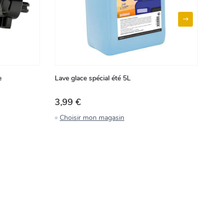
e
Lave glace spécial été 5L
Sp
3,99 €
4
Choisir mon magasin
C