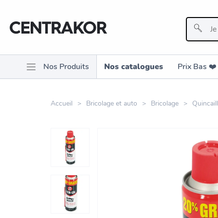
Nos Produits
Nos catalogues
Prix Bas ❤️️
Accueil
Bricolage et auto
Bricolage
Quincaill