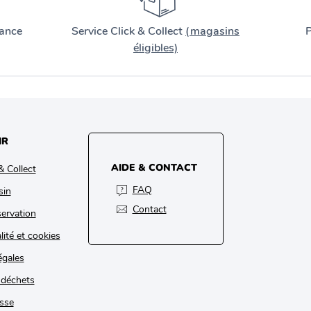
ance
Service Click & Collect
(magasins
P
éligibles)
IR
AIDE & CONTACT
& Collect
FAQ
sin
Contact
ervation
lité et cookies
égales
 déchets
sse