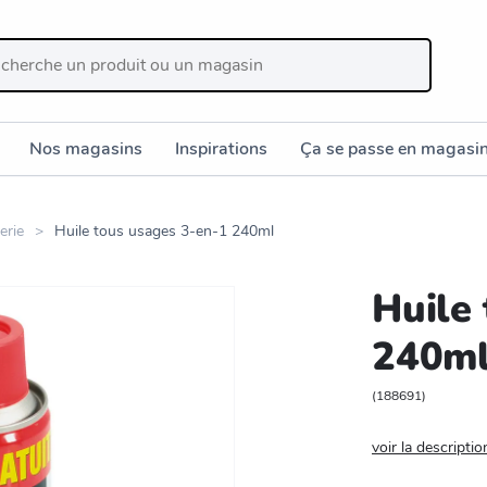
Nos magasins
Inspirations
Ça se passe en magasi
erie
Huile tous usages 3-en-1 240ml
Huile
240m
(
188691
)
voir la descriptio