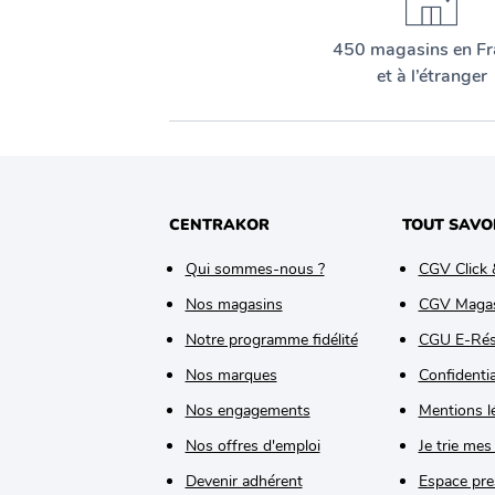
450 magasins en Fr
et à l’étranger
CENTRAKOR
TOUT SAVO
Qui sommes-nous ?
CGV Click 
Nos magasins
CGV Maga
Notre programme fidélité
CGU E-Rés
Nos marques
Confidentia
Nos engagements
Mentions l
Nos offres d'emploi
Je trie mes
Devenir adhérent
Espace pre