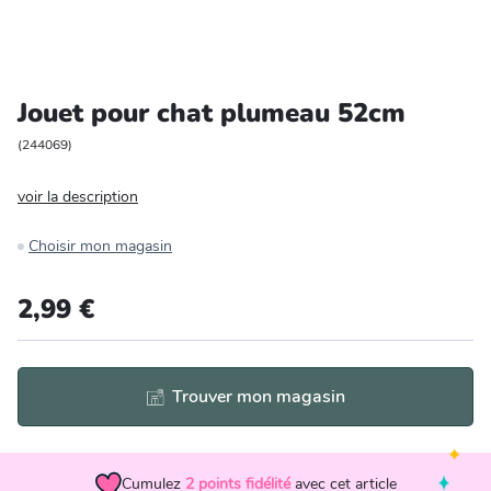
Entretien et rangement
Loisirs
Jouet pour chat plumeau 52cm
Animalerie
(
244069
)
voir la description
Bricolage et auto
Choisir mon magasin
Jardin et plein air
2,99 €
Trouver mon magasin
Cumulez
2
points fidélité
avec cet article