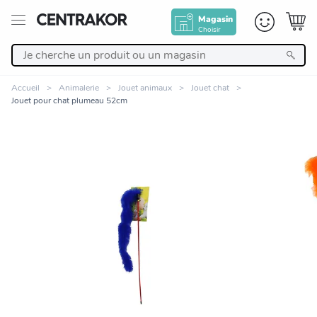
Magasin
Choisir
Retour
Accueil
Animalerie
Jouet animaux
Jouet chat
Jouet pour chat plumeau 52cm
Nos Produits
Décoration
Linge de maison
Meuble
Zoomer sur l'image
Cuisine et art de la table
Salle de bain et beauté