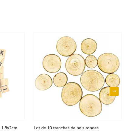
s 1.8x2cm
Lot de 10 tranches de bois rondes
As