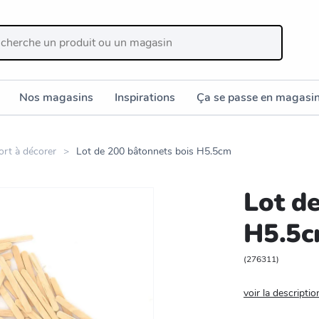
Nos magasins
Inspirations
Ça se passe en magasi
ort à décorer
Lot de 200 bâtonnets bois H5.5cm
Lot d
H5.5
(
276311
)
voir la descriptio