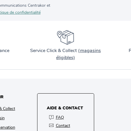
 communications Centrakor et
tique de confidentialité
ance
Service Click & Collect
(magasins
P
éligibles)
IR
AIDE & CONTACT
& Collect
FAQ
sin
Contact
ervation