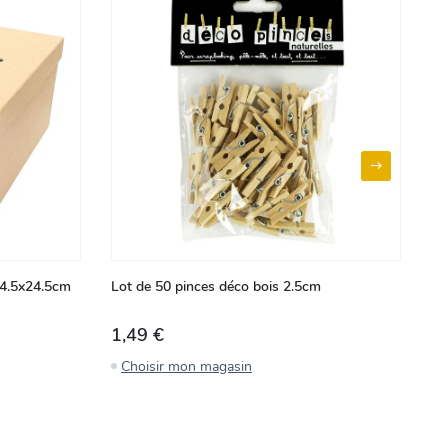
 24.5x24.5cm
Lot de 50 pinces déco bois 2.5cm
Bo
13
1,49 €
1
Choisir mon magasin
C