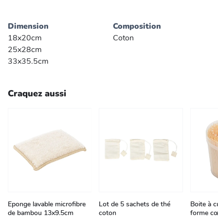
Dimension
Composition
18x20cm
Coton
25x28cm
33x35.5cm
Craquez aussi
Eponge lavable microfibre
Lot de 5 sachets de thé
Boite à 
de bambou 13x9.5cm
coton
forme c