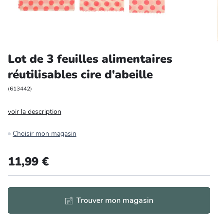
Entretien et rangement
Loisirs
Lot de 3 feuilles alimentaires
Animalerie
réutilisables cire d'abeille
Bricolage et auto
(
613442
)
voir la description
Jardin et plein air
Choisir mon magasin
11,99 €
Trouver mon magasin