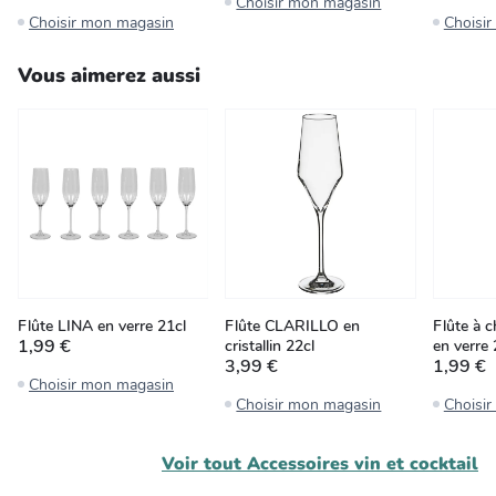
Choisir mon magasin
Choisir mon magasin
Choisi
Vous aimerez aussi
Flûte LINA en verre 21cl
Flûte CLARILLO en
Flûte à 
1,99 €
cristallin 22cl
en verre 
3,99 €
1,99 €
Choisir mon magasin
Choisir mon magasin
Choisi
Voir tout
Accessoires vin et cocktail