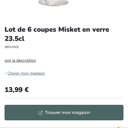
Entretien et rangement
Loisirs
Lot de 6 coupes Misket en verre
23.5cl
Animalerie
(
601343
)
Bricolage et auto
voir la description
Jardin et plein air
Choisir mon magasin
13,99 €
Trouver mon magasin