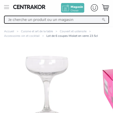
Magasin
Choisir
Retour
Accueil
Cuisine et art de la table
Couvert et ustensile
Accessoires vin et cocktail
Lot de 6 coupes Misket en verre 23.5cl
Nos Produits
Décoration
Linge de maison
Meuble
Zoomer sur l'image
Cuisine et art de la table
Salle de bain et beauté