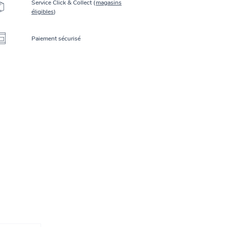
Service Click & Collect (
magasins
éligibles
)
Paiement sécurisé