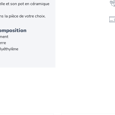
elle et son pot en céramique
s la pièce de votre choix.
omposition
ment
erre
lyéthylène