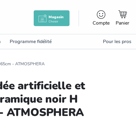
Magasin
Choisir
Compte
Panier
n
Programme fidélité
Pour les pros
ir H 65cm - ATMOSPHERA
ée artificielle et
éramique noir H
 - ATMOSPHERA