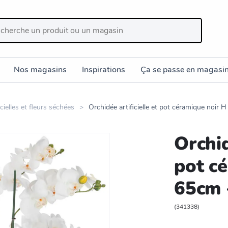
Nos magasins
Inspirations
Ça se passe en magasi
icielles et fleurs séchées
Orchidée artificielle et pot céramique no
Orchid
pot c
65cm
(
341338
)