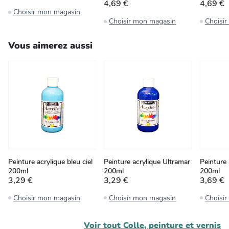
4,69 €
4,69 €
Choisir mon magasin
Choisir mon magasin
Choisi
Vous aimerez aussi
Peinture acrylique bleu ciel
Peinture acrylique Ultramar
Peinture 
200ml
200ml
200ml
3,29 €
3,29 €
3,69 €
Choisir mon magasin
Choisir mon magasin
Choisi
Voir tout
Colle, peinture et vernis