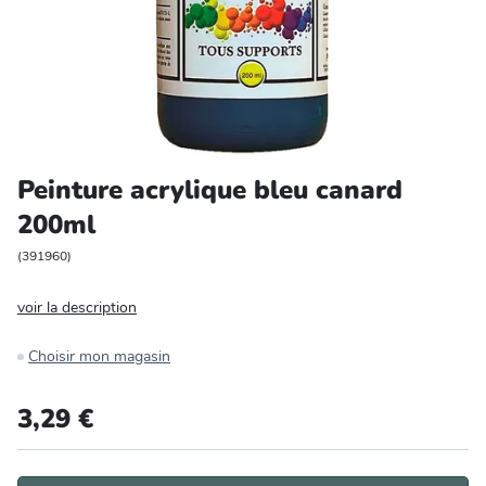
Entretien et rangement
Loisirs
Animalerie
Peinture acrylique bleu canard
Bricolage et auto
200ml
Jardin et plein air
(
391960
)
voir la description
Choisir mon magasin
3,29 €