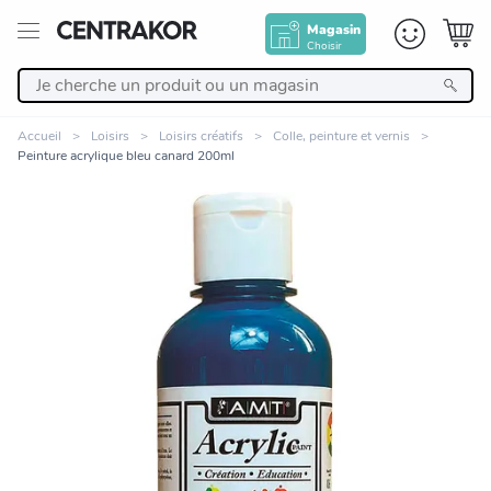
Magasin
Choisir
Retour
Accueil
Loisirs
Loisirs créatifs
Colle, peinture et vernis
Peinture acrylique bleu canard 200ml
Nos Produits
Décoration
Linge de maison
Meuble
Cuisine et art de la table
Zoomer sur l'image
Salle de bain et beauté