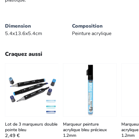
plastique.
Dimension
Composition
5.4x13.6x5.4cm
Peinture acrylique
Craquez aussi
Lot de 3 marqueurs double
Marqueur peinture
Marqueur
pointe bleu
acrylique bleu précieux
acrylique
2,49 €
1.2mm
1.2mm