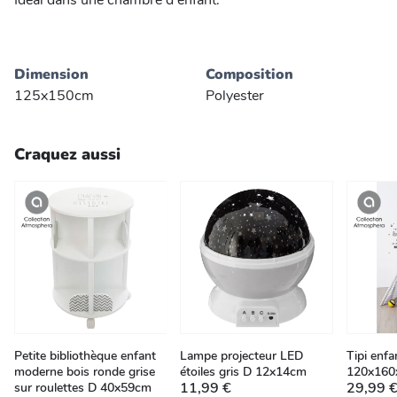
Idéal dans une chambre d'enfant.
Dimension
Composition
125x150cm
Polyester
Craquez aussi
Petite bibliothèque enfant
Lampe projecteur LED
Tipi enfa
moderne bois ronde grise
étoiles gris D 12x14cm
120x160
11,99 €
29,99 
sur roulettes D 40x59cm