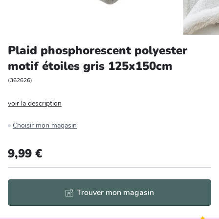
Entretien et rangement
Loisirs
Plaid phosphorescent polyester
motif étoiles gris 125x150cm
Animalerie
(
362626
)
Bricolage et auto
voir la description
Jardin et plein air
Choisir mon magasin
9,99 €
Trouver mon magasin