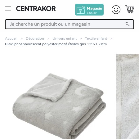
Magasin
Choisir
Retour
Accueil
Décoration
Univers enfant
Textile enfant
Plaid phosphorescent polyester motif étoiles gris 125x150cm
Nos Produits
Décoration
Linge de maison
Meuble
Zoomer sur l'image
Cuisine et art de la table
Salle de bain et beauté