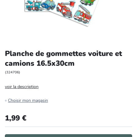
Entretien et rangement
Loisirs
Animalerie
Planche de gommettes voiture et
Bricolage et auto
camions 16.5x30cm
Jardin et plein air
(
324706
)
voir la description
Choisir mon magasin
1,99 €