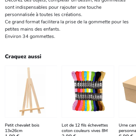
Décorez des objets, compléter un dessin, les gommettes
sont indispensables pour rajouter une touche
personnalisée à toutes les créations.
Ce grand format facilitera la prise de la gommette pour les
petites mains des enfants.
Environ 34 gommettes.
Craquez aussi
Petit chevalet bois
Lot de 12 fils échevettes
Urne carr
13x26cm
coton couleurs vives 8M
personna