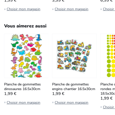
1,99 €
3,99 €
6,99 €
Choisir mon magasin
Choisir mon magasin
Choisi
Vous aimerez aussi
Planche de gommettes
Planche de gommettes
Planche 
dinosaures 16.5x30cm
engins chantier 16.5x30cm
rondes m
1,99 €
1,99 €
18.5x30
1,99 €
Choisir mon magasin
Choisir mon magasin
Choisi