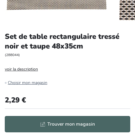
Entretien et rangement
Loisirs
Set de table rectangulaire tressé
Animalerie
noir et taupe 48x35cm
Bricolage et auto
(
288044
)
voir la description
Jardin et plein air
Choisir mon magasin
2,29 €
Trouver mon magasin