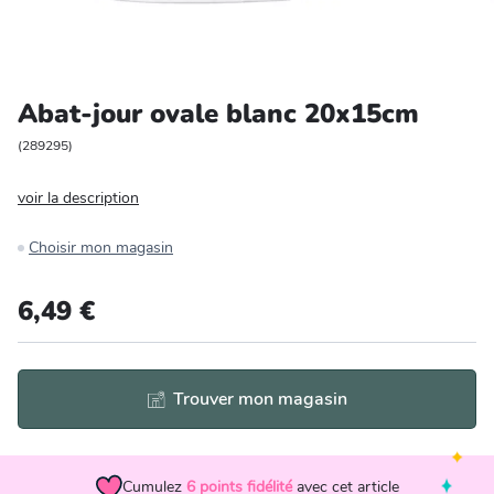
Entretien et rangement
Loisirs
Abat-jour ovale blanc 20x15cm
Animalerie
(
289295
)
voir la description
Bricolage et auto
Choisir mon magasin
Jardin et plein air
6,49 €
Trouver mon magasin
Cumulez
6
points fidélité
avec cet article