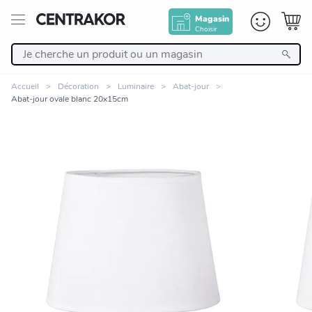
Magasin
Choisir
Retour
Accueil
Décoration
Luminaire
Abat-jour
Abat-jour ovale blanc 20x15cm
Nos Produits
Décoration
Linge de maison
Meuble
Zoomer sur l'image
Cuisine et art de la table
Salle de bain et beauté