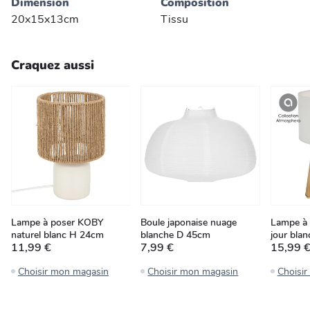
Dimension
Composition
20x15x13cm
Tissu
Craquez aussi
Lampe à poser KOBY
Boule japonaise nuage
Lampe à 
naturel blanc H 24cm
blanche D 45cm
jour bla
11,99 €
7,99 €
15,99 
Choisir mon magasin
Choisir mon magasin
Choisi