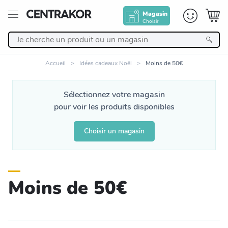
Magasin
Choisir
Retour
Accueil
Idées cadeaux Noël
Moins de 50€
Nos Produits
Sélectionnez votre magasin
pour voir les produits disponibles
Décoration
Choisir un magasin
Linge de maison
Meuble
Moins de 50€
Cuisine et art de la table
Salle de bain et beauté