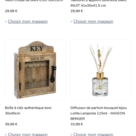
Néon chope de bière USB 30x35cm
Tabouret d'appoint bouclette blanc
INUIT 41x35x41.5 cm
29,99 €
29,99 €
Choisir mon magasin
Choisir mon magasin
Boîte à clés authentique bois
Diffuseur de parfum bouquet bijou
30x40cm
Lolita Lempicka 115ml - MAISON
BERGER
39,99 €
33,99 €
Choisir mon magasin
Choisir mon magasin