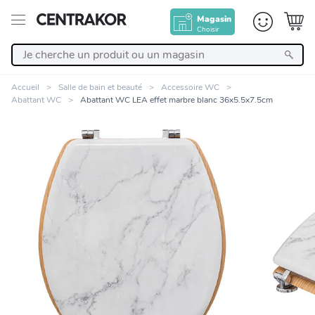
Magasin
Choisir
Retour
Accueil
Salle de bain et beauté
Accessoire WC
Abattant WC
Abattant WC LEA effet marbre blanc 36x5.5x7.5cm
Nos Produits
Décoration
Linge de maison
Meuble
Zoomer sur l'image
Cuisine et art de la table
Salle de bain et beauté