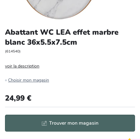
Entretien et rangement
Loisirs
Abattant WC LEA effet marbre
blanc 36x5.5x7.5cm
Animalerie
(
614540
)
Bricolage et auto
voir la description
Jardin et plein air
Choisir mon magasin
24,99 €
Trouver mon magasin