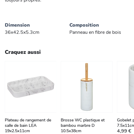
toujours propres.
Dimension
Composition
36x42.5x5.3cm
Panneau en fibre de bois
Craquez aussi
Plateau de rangement de
Brosse WC plastique et
Gobelet 
salle de bain LEA
bambou marbre D
7.5x11c
4,99 €
19x2.5x11cm
10.5x38cm