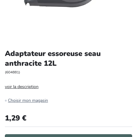
Entretien et rangement
Loisirs
Animalerie
Adaptateur essoreuse seau
Bricolage et auto
anthracite 12L
Jardin et plein air
(
604881
)
voir la description
Choisir mon magasin
1,29 €