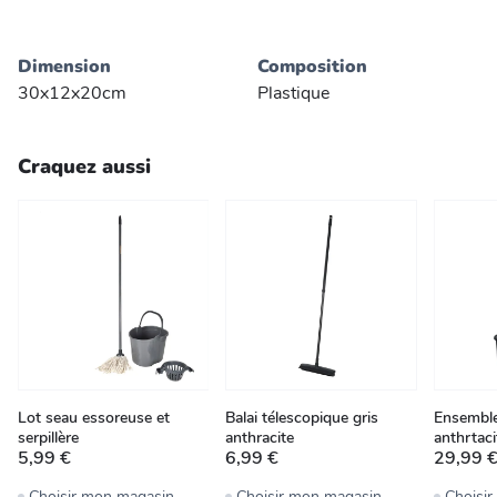
Dimension
Composition
30x12x20cm
Plastique
Craquez aussi
Lot seau essoreuse et
Balai télescopique gris
Ensemble 
serpillère
anthracite
anthrtaci
5,99 €
6,99 €
29,99 
Choisir mon magasin
Choisir mon magasin
Choisi