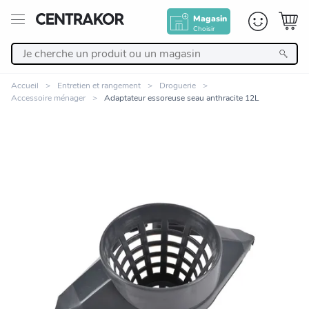
Magasin
Choisir
Retour
Accueil
Entretien et rangement
Droguerie
Accessoire ménager
Adaptateur essoreuse seau anthracite 12L
Nos Produits
Décoration
Linge de maison
Meuble
Cuisine et art de la table
Zoomer sur l'image
Salle de bain et beauté