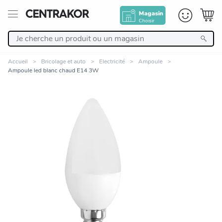
Magasin
Choisir
Retour
Accueil
Bricolage et auto
Electricité
Ampoule
Ampoule led blanc chaud E14 3W
Nos Produits
Décoration
Linge de maison
Meuble
Zoomer sur l'image
Cuisine et art de la table
Salle de bain et beauté