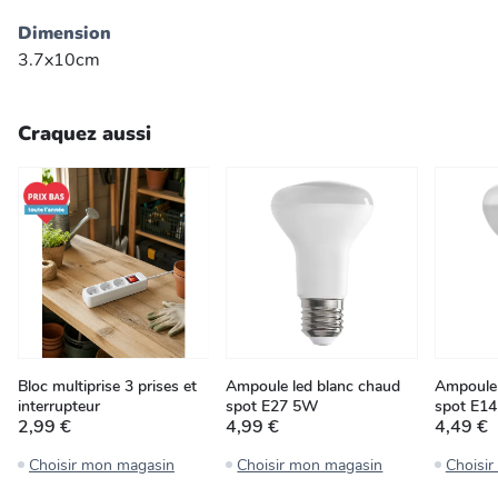
Dimension
3.7x10cm
Craquez aussi
Bloc multiprise 3 prises et
Ampoule led blanc chaud
Ampoule 
interrupteur
spot E27 5W
spot E1
2,99 €
4,99 €
4,49 €
Choisir mon magasin
Choisir mon magasin
Choisi