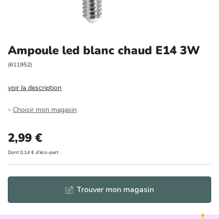
Entretien et rangement
Loisirs
Ampoule led blanc chaud E14 3W
Animalerie
(
611952
)
voir la description
Bricolage et auto
Choisir mon magasin
Jardin et plein air
2,99 €
Dont 0,14 € d'éco-part
Trouver mon magasin