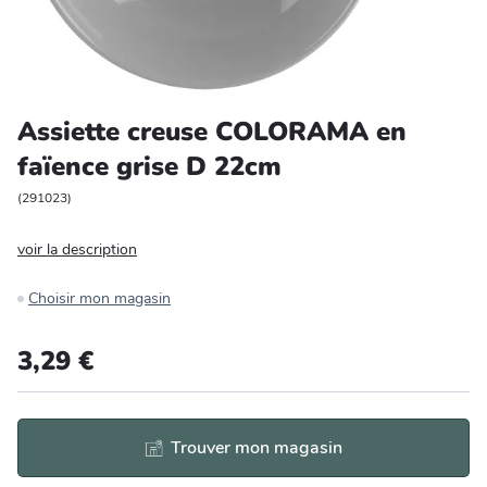
Entretien et rangement
Loisirs
Assiette creuse COLORAMA en
Animalerie
faïence grise D 22cm
Bricolage et auto
(
291023
)
voir la description
Jardin et plein air
Choisir mon magasin
3,29 €
Trouver mon magasin