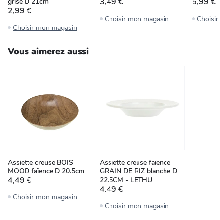
3,49 €
5,99 €
grise D 21cm
2,99 €
Choisir mon magasin
Choisi
Choisir mon magasin
Vous aimerez aussi
Assiette creuse BOIS
Assiette creuse faïence
MOOD faïence D 20.5cm
GRAIN DE RIZ blanche D
4,49 €
22.5CM - LETHU
4,49 €
Choisir mon magasin
Choisir mon magasin