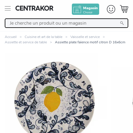
Magasin
Choisir
Retour
Accueil
Cuisine et art de la table
Vaisselle et service
Assiette et service de table
Assiette plate faïence motif citron D 16x6cm
Nos Produits
Décoration
Linge de maison
Meuble
Zoomer sur l'image
Cuisine et art de la table
Salle de bain et beauté