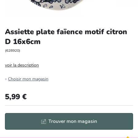
Entretien et rangement
Loisirs
Assiette plate faïence motif citron
D 16x6cm
Animalerie
(
628920
)
Bricolage et auto
voir la description
Jardin et plein air
Choisir mon magasin
5,99 €
Trouver mon magasin