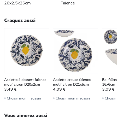
26x2.5x26cm
Faïence
Craquez aussi
Assiette à dessert faïence
Assiette creuse faïence
Bol faïen
motif citron D20x2cm
motif citron D21x5cm
16x6cm
3,49 €
4,99 €
3,99 €
Choisir mon magasin
Choisir mon magasin
Choisi
Vous aimerez aussi