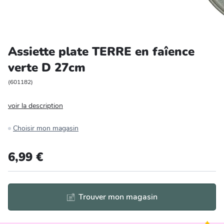
Entretien et rangement
Loisirs
Assiette plate TERRE en faîence
verte D 27cm
Animalerie
(
601182
)
Bricolage et auto
voir la description
Jardin et plein air
Choisir mon magasin
6,99 €
Trouver mon magasin