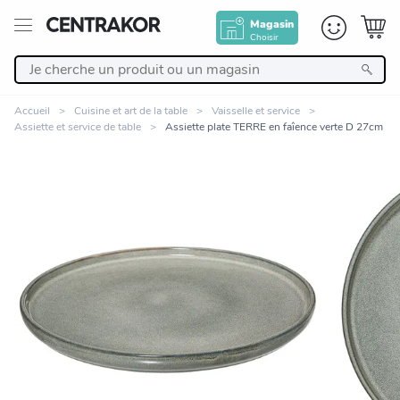
Magasin
Choisir
Retour
Accueil
Cuisine et art de la table
Vaisselle et service
Assiette et service de table
Assiette plate TERRE en faîence verte D 27cm
Nos Produits
Décoration
Linge de maison
Meuble
Zoomer sur l'image
Cuisine et art de la table
Salle de bain et beauté