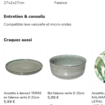
27x2x27cm
Faience
Entretien & conseils
Compatible lave vaisselle et micro-ondes
Craquez aussi
Assiette à dessert TERRE
Bol faïence verte D 15cm
Assiette 
5,99 €
en faîence verte D 21cm
KALAMAT
5,99 €
LETHU