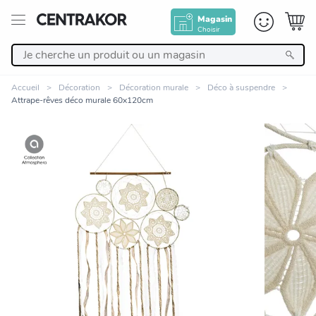
Magasin
Choisir
Retour
Accueil
Décoration
Décoration murale
Déco à suspendre
Attrape-rêves déco murale 60x120cm
Nos Produits
Décoration
Linge de maison
Meuble
Zoomer sur l'image
Cuisine et art de la table
Salle de bain et beauté