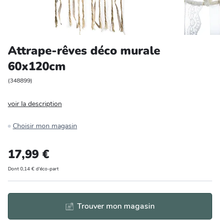
Entretien et rangement
Loisirs
Attrape-rêves déco murale
60x120cm
Animalerie
(
348899
)
Bricolage et auto
voir la description
Jardin et plein air
Choisir mon magasin
17,99 €
Dont 0,14 € d'éco-part
Trouver mon magasin