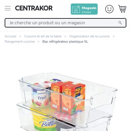
Magasin
Choisir
Retour
Accueil
Cuisine et art de la table
Organisation de la cuisine
Rangement cuisine
Bac réfrigérateur plastique 5L
Nos Produits
Décoration
Linge de maison
Meuble
Cuisine et art de la table
Zoomer sur l'image
Salle de bain et beauté