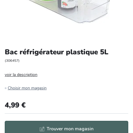
Entretien et rangement
Loisirs
Animalerie
Bac réfrigérateur plastique 5L
Bricolage et auto
(
306457
)
Jardin et plein air
voir la description
Choisir mon magasin
4,99 €
Trouver mon magasin