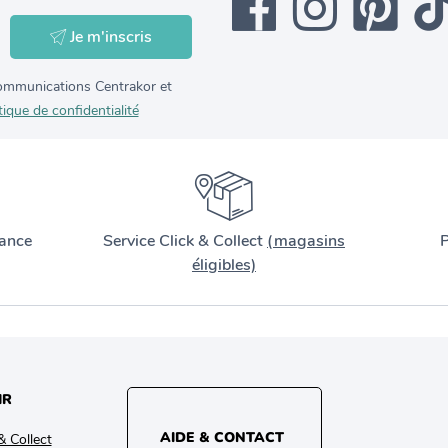
Je m'inscris
 communications Centrakor et
tique de confidentialité
ance
Service Click & Collect
(magasins
P
éligibles)
IR
AIDE & CONTACT
& Collect