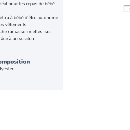
éal pour les repas de bébé
mettra à bébé d'être autonome
les vêtements.
oche ramasse-miettes, ses
râce à un scratch
omposition
lyester