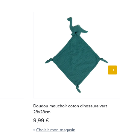
Doudou mouchoir coton dinosaure vert
Gu
28x28cm
ve
9,99 €
6
Choisir mon magasin
C