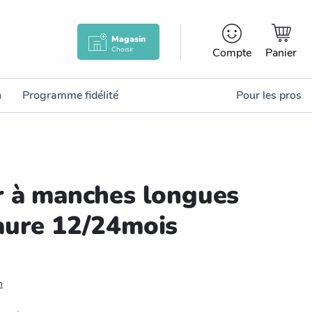
Magasin
Choisir
Compte
Panier
n
Programme fidélité
Pour les pros
r à manches longues
aure 12/24mois
n