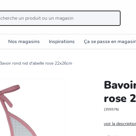
Nos magasins
Inspirations
Ça se passe en magasi
Bavoir rond nid d'abeille rose 22x26cm
Bavoir
rose 
(
355576
)
voir la descriptio