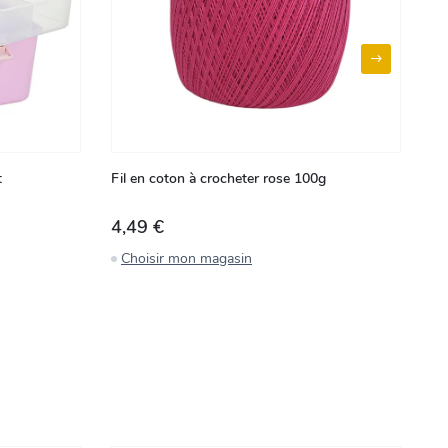
t
Fil en coton à crocheter rose 100g
Pe
4,49 €
2
Choisir mon magasin
C