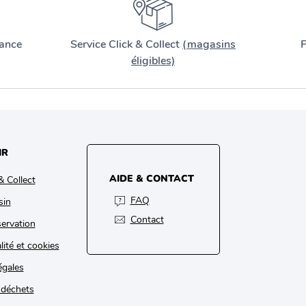
ance
Service Click & Collect
(magasins
P
éligibles)
IR
AIDE & CONTACT
& Collect
FAQ
sin
Contact
ervation
lité et cookies
égales
 déchets