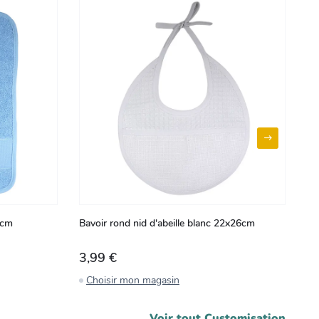
5cm
Bavoir rond nid d'abeille blanc 22x26cm
Ba
3,99 €
4
Choisir mon magasin
C
Voir tout
Customisation