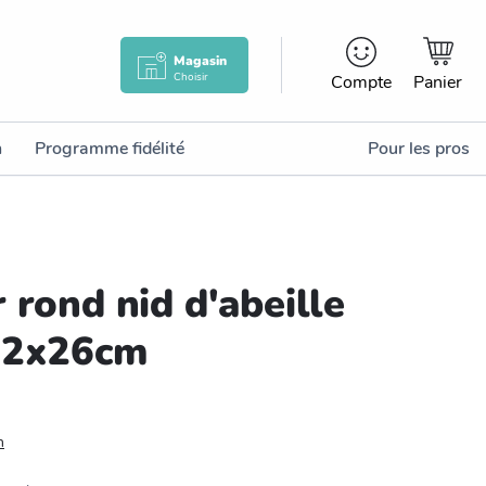
Magasin
Choisir
Compte
Panier
n
Programme fidélité
Pour les pros
 rond nid d'abeille
22x26cm
n