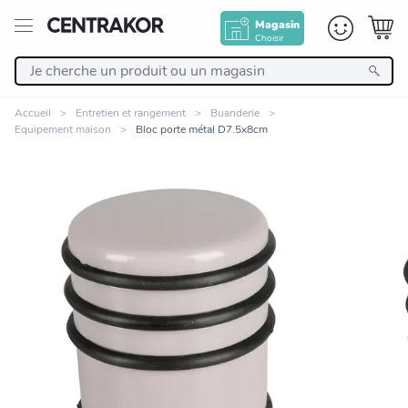
Magasin
Choisir
Retour
Accueil
Entretien et rangement
Buanderie
Equipement maison
Bloc porte métal D7.5x8cm
Nos Produits
Décoration
Linge de maison
Meuble
Zoomer sur l'image
Cuisine et art de la table
Salle de bain et beauté