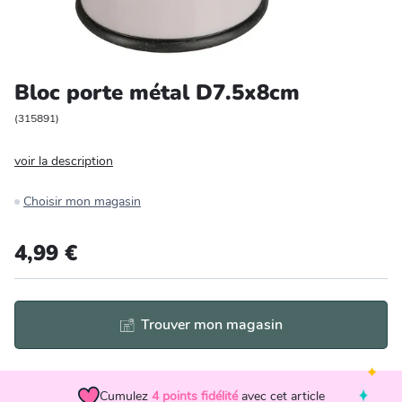
Entretien et rangement
Loisirs
Bloc porte métal D7.5x8cm
Animalerie
(
315891
)
voir la description
Bricolage et auto
Choisir mon magasin
Jardin et plein air
4,99 €
Trouver mon magasin
Cumulez
4
points fidélité
avec cet article