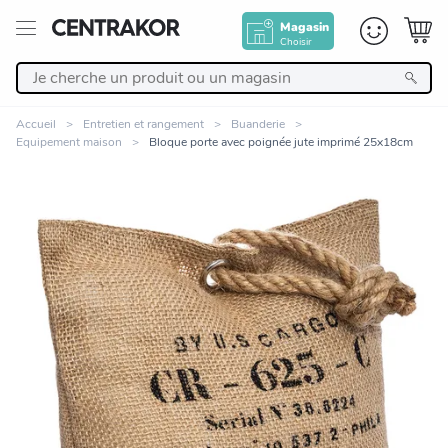
Magasin
Choisir
Retour
Accueil
Entretien et rangement
Buanderie
Equipement maison
Bloque porte avec poignée jute imprimé 25x18cm
Nos Produits
Décoration
Linge de maison
Meuble
Cuisine et art de la table
Zoomer sur l'image
Salle de bain et beauté