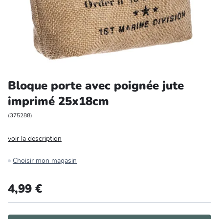
Entretien et rangement
Loisirs
Animalerie
Bloque porte avec poignée jute
Bricolage et auto
imprimé 25x18cm
Jardin et plein air
(
375288
)
voir la description
Choisir mon magasin
4,99 €