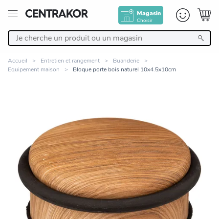
Magasin
Choisir
Retour
Accueil
Entretien et rangement
Buanderie
Equipement maison
Bloque porte bois naturel 10x4.5x10cm
Nos Produits
Décoration
Linge de maison
Meuble
Cuisine et art de la table
Zoomer sur l'image
Salle de bain et beauté