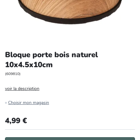
Entretien et rangement
Loisirs
Animalerie
Bloque porte bois naturel
Bricolage et auto
10x4.5x10cm
Jardin et plein air
(
609810
)
voir la description
Choisir mon magasin
4,99 €