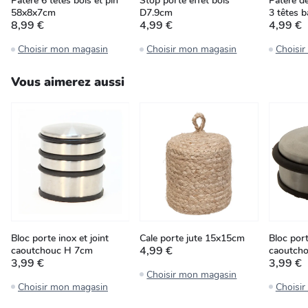
Patère 6 têtes bois et pin
Stop porte effet bois
Patère d
58x8x7cm
D7.9cm
3 têtes
8,99 €
4,99 €
4,99 €
Choisir mon magasin
Choisir mon magasin
Choisi
Vous aimerez aussi
Bloc porte inox et joint
Cale porte jute 15x15cm
Bloc port
4,99 €
caoutchouc H 7cm
caoutch
3,99 €
3,99 €
Choisir mon magasin
Choisir mon magasin
Choisi